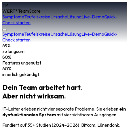
TP
WERT³ TeamScore
Symptome
Teufelskreise
Ursache
Lösung
Live-Demo
Quick-
Check starten
Symptome
Teufelskreise
Ursache
Lösung
Live-Demo
Quick-
Check starten
69%
zu langsam
80%
Features ungenutzt
60%
innerlich gekündigt
Dein Team arbeitet hart.
Aber nicht wirksam.
IT-Leiter erleben nicht vier separate Probleme. Sie erleben
ein
dysfunktionales System
mit vier sichtbaren Ausgängen.
Fundiert auf 35+ Studien (2024–2026) · Bitkom, Lünendonk,