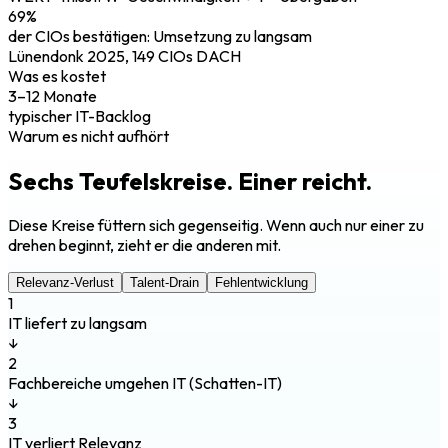
69%
der CIOs bestätigen: Umsetzung zu langsam
Lünendonk 2025, 149 CIOs DACH
Was es kostet
3–12 Monate
typischer IT-Backlog
Warum es nicht aufhört
Sechs Teufelskreise.
Einer reicht.
Diese Kreise füttern sich gegenseitig. Wenn auch nur einer zu
drehen beginnt, zieht er die anderen mit.
Relevanz-Verlust
Talent-Drain
Fehlentwicklung
1
IT liefert zu langsam
↓
2
Fachbereiche umgehen IT (Schatten-IT)
↓
3
IT verliert Relevanz