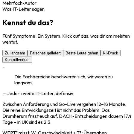
Mehrfach-Autor
Was IT-Leiter sagen
Kennst du das?
Fünf Symptome. Ein System. Klick auf das, was dir am meisten
wehtut.
Zu langsam
Falsches geliefert
Beste Leute gehen
KI-Druck
Kontrollverlust
„
Die Fachbereiche beschweren sich, wir wären zu
langsam.
— Jeder zweite IT-Leiter, defensiv
Zwischen Anforderung und Go-Live vergehen 12–18 Monate.
Die reine Entwicklungszeit ist nicht das Problem. Das
Drumherum frisst euch auf. DACH-Entscheidungen dauern 17,4
Tage – in UK sind es 2,3.
WERT³ misst:
W · Geschwindigkeit + T² · Übergaben